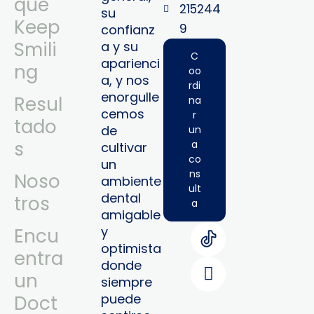
qué
215244
su
Keep
9‬
confianz
Smili
a y su
C
aparienci
ng
oo
a, y nos
rdi
enorgulle
Resul
na
cemos
r
tado
de
un
s
a
cultivar
co
un
ns
Noso
ambiente
ult
dental
tros
a
amigable
y
Encu
optimista
entra
donde
un
siempre
puede
Doct