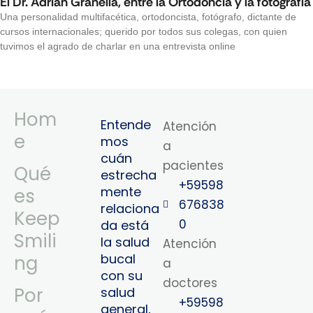
El Dr. Adrián Granella, entre la Ortodoncia y la fotografía
Una personalidad multifacética, ortodoncista, fotógrafo, dictante de
cursos internacionales; querido por todos sus colegas, con quien
tuvimos el agrado de charlar en una entrevista online
Hom
Entende
Atención
e
mos
a
cuán
pacientes
Qué
estrecha
+59598
mente
es
676838
relaciona
Keep
0
da está
Smili
la salud
Atención
bucal
ng
a
con su
doctores
Por
salud
+59598
general,