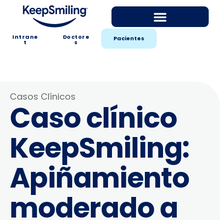
Intrane
Doctore
Pacientes
t
s
Casos Clínicos
Caso clínico
KeepSmiling:
Apiñamiento
moderado a