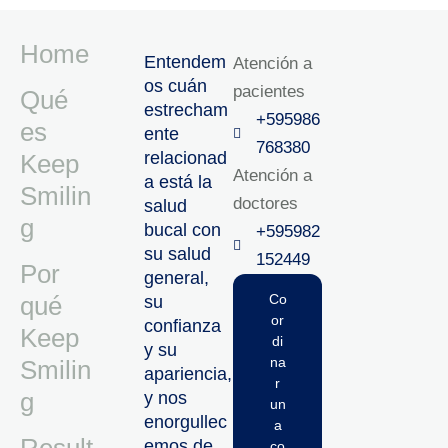
Home
Entendem
Atención a
os cuán
pacientes
Qué
estrecham
+595986
es
ente
768380
relacionad
Keep
Atención a
a está la
Smilin
doctores
salud
g
bucal con
+595982
su salud
152449‬
Por
general,
qué
Co
su
or
confianza
Keep
di
y su
na
Smilin
apariencia,
r
g
y nos
un
enorgullec
a
emos de
co