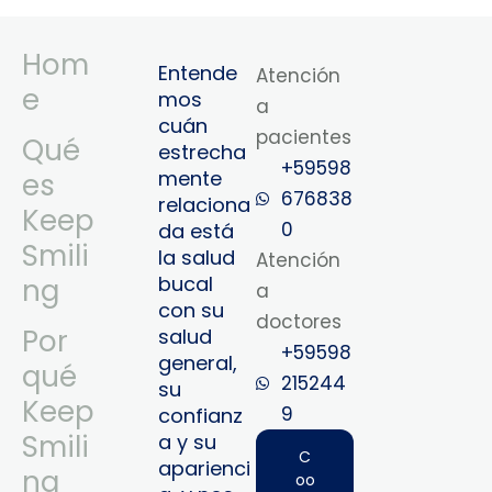
Hom
Entende
Atención
e
mos
a
cuán
pacientes
Qué
estrecha
+59598
mente
es
676838
relaciona
Keep
0
da está
Smili
la salud
Atención
bucal
ng
a
con su
doctores
Por
salud
+59598
general,
qué
215244
su
Keep
9‬
confianz
Smili
a y su
C
aparienci
ng
oo