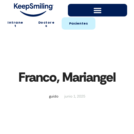
Intrane
Doctore
Pacientes
t
s
Franco, Mariangel
guido
junio 1, 2025