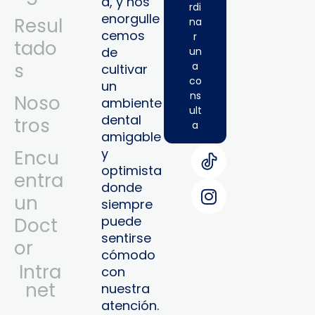
a, y nos
rdi
enorgulle
Resul
na
cemos
r
tado
de
un
s
a
cultivar
co
un
ns
Noso
ambiente
ult
dental
tros
a
amigable
y
Encu
optimista
entra
donde
un
siempre
puede
Doct
sentirse
or
cómodo
Intra
con
Net
nuestra
atención.