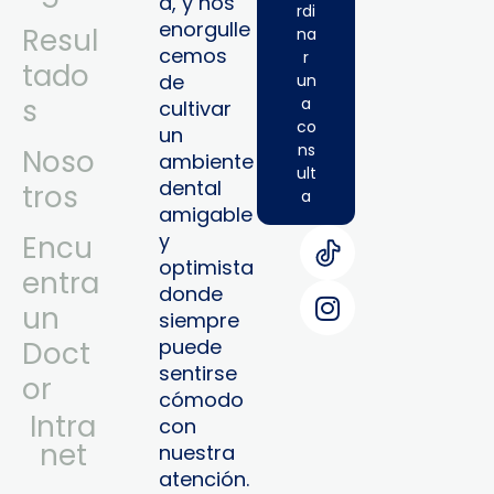
a, y nos
rdi
enorgulle
Resul
na
cemos
r
tado
de
un
s
a
cultivar
co
un
ns
Noso
ambiente
ult
dental
tros
a
amigable
y
Encu
optimista
entra
donde
un
siempre
puede
Doct
sentirse
or
cómodo
Intra
con
Net
nuestra
atención.