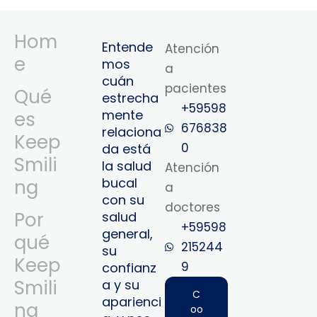
Hom
Entende
Atención
e
mos
a
cuán
pacientes
Qué
estrecha
+59598
mente
es
676838
relaciona
Keep
0
da está
Smili
la salud
Atención
bucal
ng
a
con su
doctores
Por
salud
+59598
general,
qué
215244
su
Keep
9‬
confianz
Smili
a y su
C
aparienci
ng
oo