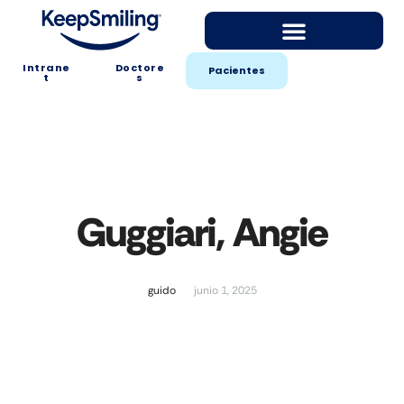
Intrane
Doctore
Pacientes
t
s
Guggiari, Angie
guido
junio 1, 2025