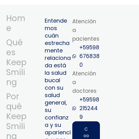
Hom
Entende
Atención
e
mos
a
cuán
pacientes
Qué
estrecha
+59598
mente
es
676838
relaciona
Keep
0
da está
Smili
la salud
Atención
bucal
ng
a
con su
doctores
Por
salud
+59598
general,
qué
215244
su
Keep
9‬
confianz
Smili
a y su
C
aparienci
ng
oo