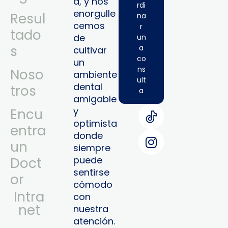
a, y nos
rdi
enorgulle
Resul
na
cemos
r
tado
de
un
s
a
cultivar
co
un
ns
Noso
ambiente
ult
dental
tros
a
amigable
y
Encu
optimista
entra
donde
un
siempre
puede
Doct
sentirse
or
cómodo
Intra
con
Net
nuestra
atención.