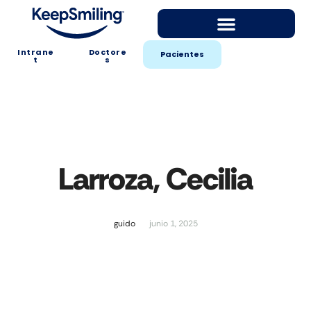
Intrane
Doctore
Pacientes
t
s
Larroza, Cecilia
guido
junio 1, 2025