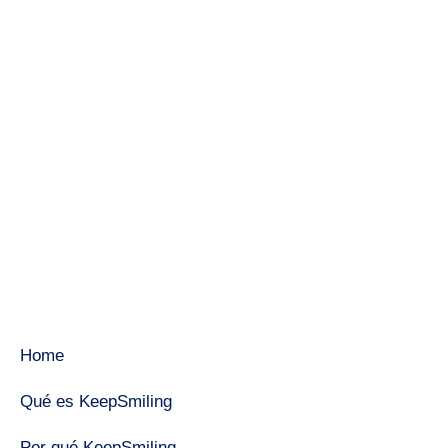
Home
Qué es KeepSmiling
Por qué KeepSmiling