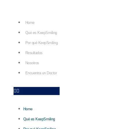
Home
Qué es KeepSmiling
Por qué KeepSmiling
Resultados
Nosotros
Encuentra un Doctor
Home
Qué es KeepSmiling