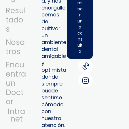
a, y nos
rdi
enorgulle
Resul
na
cemos
r
tado
de
un
s
a
cultivar
co
un
ns
Noso
ambiente
ult
dental
tros
a
amigable
y
Encu
optimista
entra
donde
un
siempre
puede
Doct
sentirse
or
cómodo
Intra
con
Net
nuestra
atención.