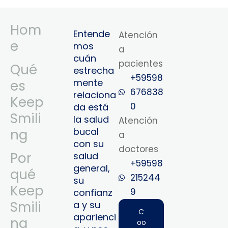
Hom
Entende
Atención
e
mos
a
cuán
pacientes
Qué
estrecha
+59598
mente
es
676838
relaciona
Keep
0
da está
Smili
la salud
Atención
bucal
ng
a
con su
doctores
Por
salud
+59598
general,
qué
215244
su
Keep
9‬
confianz
Smili
a y su
C
aparienci
ng
oo