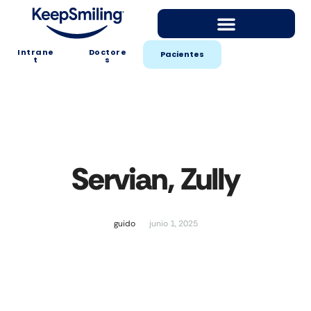
Intrane
Doctore
Pacientes
t
s
Servian, Zully
guido
junio 1, 2025