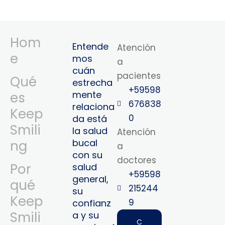
Hom
Entende
Atención
e
mos
a
cuán
pacientes
Qué
estrecha
+59598
mente
es
676838
relaciona
Keep
0
da está
Smili
la salud
Atención
bucal
ng
a
con su
doctores
Por
salud
+59598
general,
qué
215244
su
Keep
9‬
confianz
Smili
a y su
C