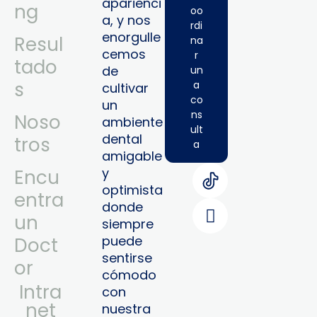
aparienci
ng
oo
a, y nos
rdi
enorgulle
Resul
na
cemos
r
tado
de
un
s
a
cultivar
co
un
ns
Noso
ambiente
ult
dental
tros
a
amigable
y
Encu
optimista
entra
donde
un
siempre
puede
Doct
sentirse
or
cómodo
Intra
con
Net
nuestra