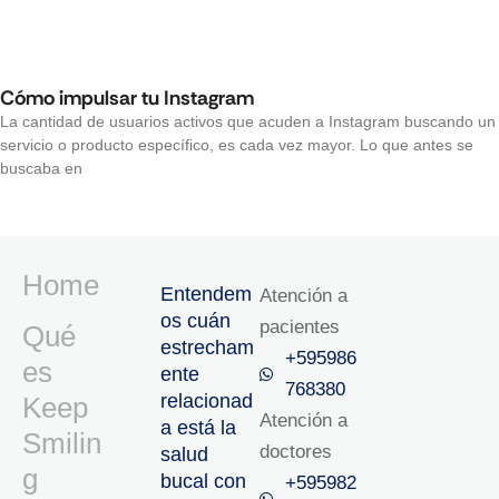
Cómo impulsar tu Instagram
La cantidad de usuarios activos que acuden a Instagram buscando un
servicio o producto específico, es cada vez mayor. Lo que antes se
buscaba en
Home
Entendem
Atención a
os cuán
pacientes
Qué
estrecham
+595986
es
ente
768380
relacionad
Keep
Atención a
a está la
Smilin
doctores
salud
g
bucal con
+595982