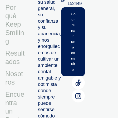
su salud
152449‬
Por
general,
qué
Co
su
or
confianza
Keep
di
y su
na
Smilin
apariencia,
r
g
y nos
un
enorgullec
a
Result
emos de
co
ns
cultivar un
ados
ult
ambiente
a
dental
Nosot
amigable y
ros
optimista
donde
Encue
siempre
ntra
puede
sentirse
un
cómodo