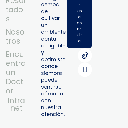
Resul
cemos
r
tado
de
un
s
a
cultivar
co
un
ns
Noso
ambiente
ult
dental
tros
a
amigable
y
Encu
optimista
entra
donde
un
siempre
puede
Doct
sentirse
or
cómodo
Intra
con
Net
nuestra
atención.