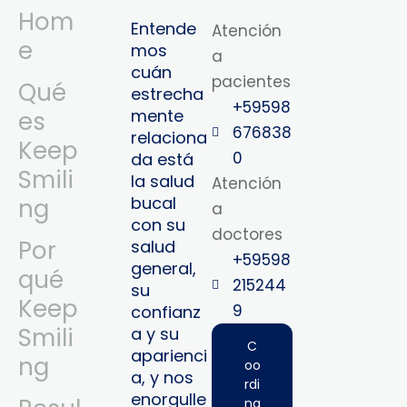
Hom
Entende
Atención
e
mos
a
cuán
pacientes
Qué
estrecha
+59598
mente
es
676838
relaciona
Keep
0
da está
Smili
la salud
Atención
bucal
ng
a
con su
doctores
Por
salud
+59598
general,
qué
215244
su
Keep
9‬
confianz
Smili
a y su
C
aparienci
ng
oo
a, y nos
rdi
enorgulle
na