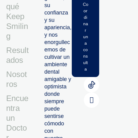
qué
Co
su
or
confianza
Keep
di
y su
na
Smilin
apariencia,
r
g
y nos
un
enorgullec
a
Result
emos de
co
ns
cultivar un
ados
ult
ambiente
a
dental
Nosot
amigable y
ros
optimista
donde
Encue
siempre
ntra
puede
sentirse
un
cómodo
Docto
con
r