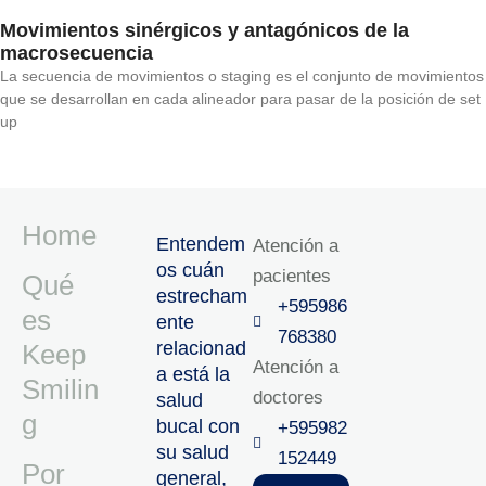
Movimientos sinérgicos y antagónicos de la
macrosecuencia
La secuencia de movimientos o staging es el conjunto de movimientos
que se desarrollan en cada alineador para pasar de la posición de set
up
Home
Entendem
Atención a
os cuán
pacientes
Qué
estrecham
+595986
es
ente
768380
relacionad
Keep
Atención a
a está la
Smilin
doctores
salud
g
bucal con
+595982
su salud
152449‬
Por
general,