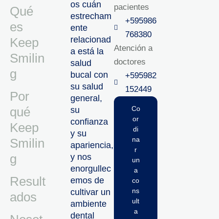
os cuán
pacientes
Qué
estrecham
+595986
es
ente
768380
relacionad
Keep
Atención a
a está la
Smilin
doctores
salud
g
bucal con
+595982
su salud
152449‬
Por
general,
qué
Co
su
or
confianza
Keep
di
y su
na
Smilin
apariencia,
r
g
y nos
un
enorgullec
a
Result
emos de
co
ns
cultivar un
ados
ult
ambiente
a
dental