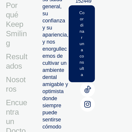
152449‬
Por
general,
qué
Co
su
or
confianza
Keep
di
y su
na
Smilin
apariencia,
r
g
y nos
un
enorgullec
a
Result
emos de
co
ns
cultivar un
ados
ult
ambiente
a
dental
Nosot
amigable y
ros
optimista
donde
Encue
siempre
ntra
puede
sentirse
un
cómodo
Docto