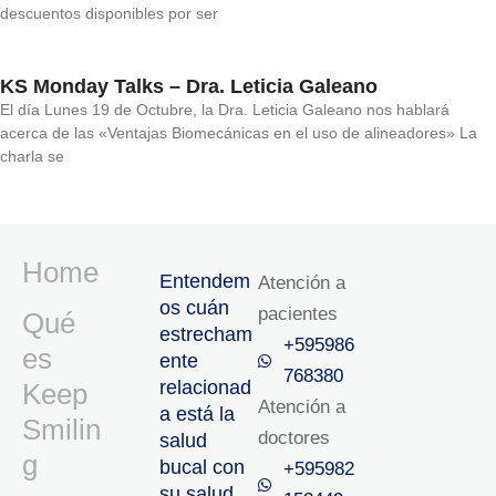
descuentos disponibles por ser
KS Monday Talks – Dra. Leticia Galeano
El día Lunes 19 de Octubre, la Dra. Leticia Galeano nos hablará
acerca de las «Ventajas Biomecánicas en el uso de alineadores» La
charla se
Home
Entendem
Atención a
os cuán
pacientes
Qué
estrecham
+595986
es
ente
768380
relacionad
Keep
Atención a
a está la
Smilin
doctores
salud
g
bucal con
+595982
su salud