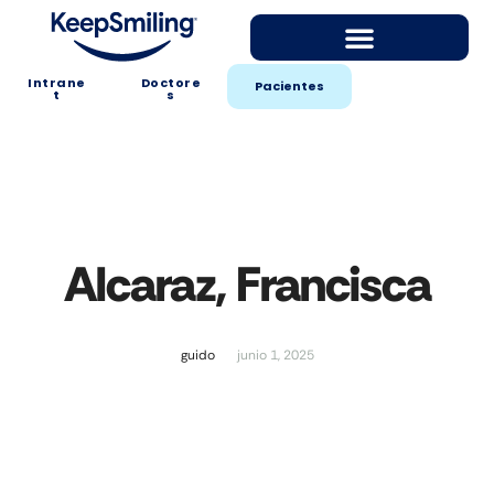
Intrane
Doctore
Pacientes
t
s
Alcaraz, Francisca
guido
junio 1, 2025