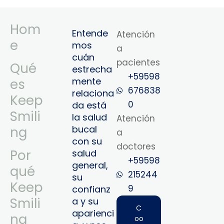
Hom
Entende
Atención
e
mos
a
cuán
pacientes
Qué
estrecha
+59598
mente
es
676838
relaciona
Keep
0
da está
Smili
la salud
Atención
bucal
ng
a
con su
doctores
Por
salud
+59598
general,
qué
215244
su
Keep
9‬
confianz
Smili
a y su
C
aparienci
ng
oo