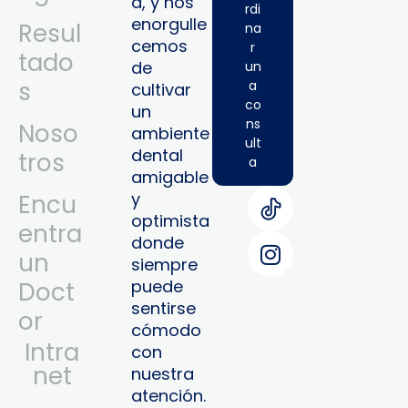
a, y nos
rdi
enorgulle
Resul
na
cemos
r
tado
de
un
s
a
cultivar
co
un
ns
Noso
ambiente
ult
dental
tros
a
amigable
y
Encu
optimista
entra
donde
un
siempre
puede
Doct
sentirse
or
cómodo
Intra
con
Net
nuestra
atención.