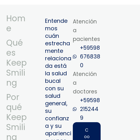
Hom
Entende
Atención
e
mos
a
cuán
pacientes
Qué
estrecha
+59598
mente
es
676838
relaciona
Keep
0
da está
Smili
la salud
Atención
bucal
ng
a
con su
doctores
Por
salud
+59598
general,
qué
215244
su
Keep
9‬
confianz
Smili
a y su
C
aparienci
ng
oo