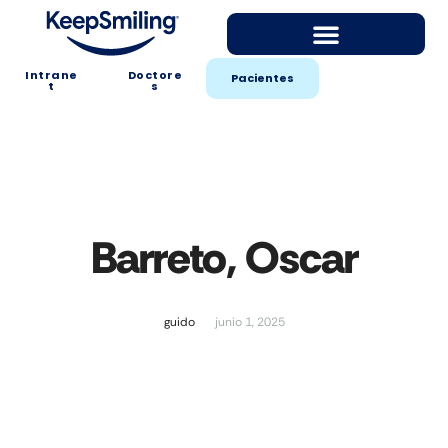
Intrane
Doctore
Pacientes
t
s
Barreto, Oscar
guido
junio 1, 2025