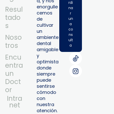
a, y nos
rdi
enorgulle
Resul
na
cemos
r
tado
de
un
s
a
cultivar
co
un
ns
Noso
ambiente
ult
dental
tros
a
amigable
y
Encu
optimista
entra
donde
un
siempre
puede
Doct
sentirse
or
cómodo
Intra
con
Net
nuestra
atención.