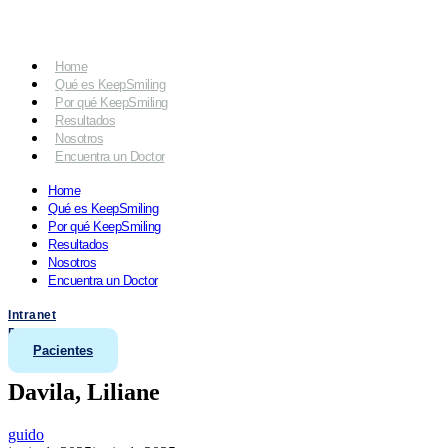
Home
Qué es KeepSmiling
Por qué KeepSmiling
Resultados
Nosotros
Encuentra un Doctor
Home
Qué es KeepSmiling
Por qué KeepSmiling
Resultados
Nosotros
Encuentra un Doctor
Intranet
Doctores
Pacientes
Davila, Liliane
guido