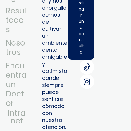
a, y nos
rdi
enorgulle
Resul
na
cemos
r
tado
de
un
s
a
cultivar
co
un
ns
Noso
ambiente
ult
dental
tros
a
amigable
y
Encu
optimista
entra
donde
un
siempre
puede
Doct
sentirse
or
cómodo
Intra
con
Net
nuestra
atención.