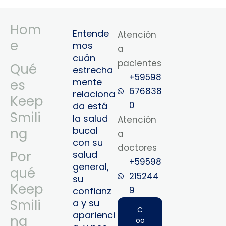
Hom
Entende
Atención
e
mos
a
cuán
pacientes
Qué
estrecha
+59598
mente
es
676838
relaciona
Keep
0
da está
Smili
la salud
Atención
bucal
ng
a
con su
doctores
Por
salud
+59598
general,
qué
215244
su
Keep
9‬
confianz
Smili
a y su
C
aparienci
ng
oo