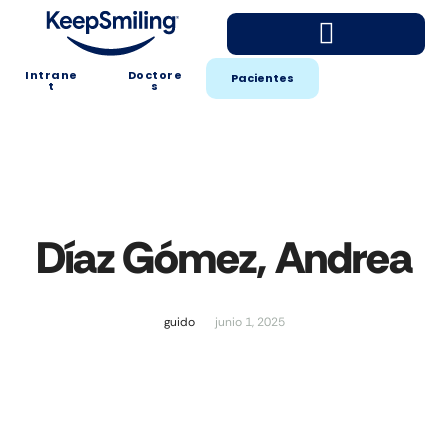
Intrane
Doctore
Pacientes
t
s
Díaz Gómez, Andrea
guido
junio 1, 2025