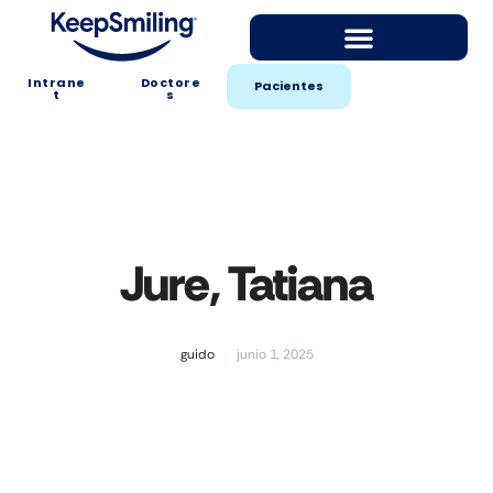
Intrane
Doctore
Pacientes
t
s
Jure, Tatiana
guido
junio 1, 2025