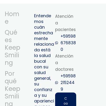
Hom
Entende
Atención
e
mos
a
cuán
pacientes
Qué
estrecha
+59598
mente
es
676838
relaciona
Keep
0
da está
Smili
la salud
Atención
bucal
ng
a
con su
doctores
Por
salud
+59598
general,
qué
215244
su
Keep
9‬
confianz
Smili
a y su
C
aparienci
ng
oo