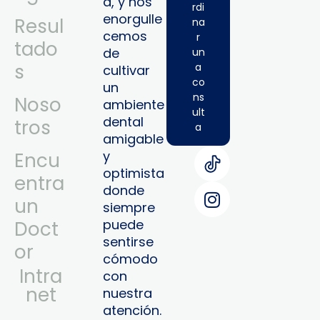
a, y nos
rdi
enorgulle
Resul
na
cemos
r
tado
de
un
s
a
cultivar
co
un
ns
Noso
ambiente
ult
dental
tros
a
amigable
y
Encu
optimista
entra
donde
un
siempre
puede
Doct
sentirse
or
cómodo
Intra
con
Net
nuestra
atención.