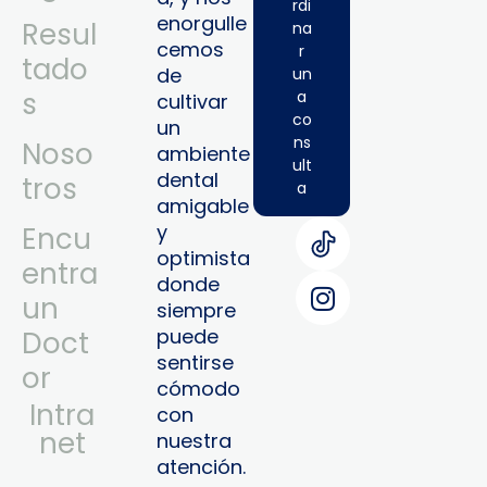
rdi
enorgulle
Resul
na
cemos
r
tado
de
un
s
a
cultivar
co
un
ns
Noso
ambiente
ult
dental
tros
a
amigable
y
Encu
optimista
entra
donde
un
siempre
puede
Doct
sentirse
or
cómodo
Intra
con
Net
nuestra
atención.