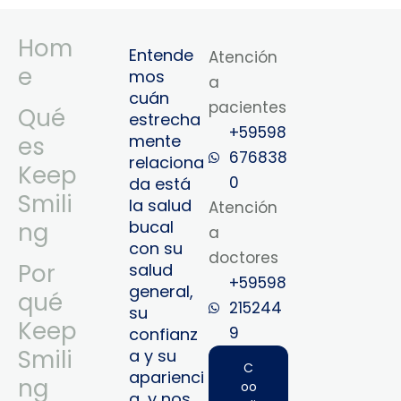
Hom
Entende
Atención
e
mos
a
cuán
pacientes
Qué
estrecha
+59598
mente
es
676838
relaciona
Keep
0
da está
Smili
la salud
Atención
bucal
ng
a
con su
doctores
Por
salud
+59598
general,
qué
215244
su
Keep
9‬
confianz
Smili
a y su
C
aparienci
ng
oo
a, y nos