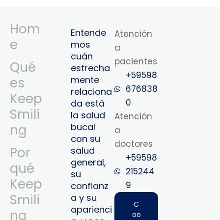
Hom
Entende
Atención
e
mos
a
cuán
pacientes
Qué
estrecha
+59598
mente
es
676838
relaciona
Keep
0
da está
Smili
la salud
Atención
bucal
ng
a
con su
doctores
Por
salud
+59598
general,
qué
215244
su
Keep
9‬
confianz
Smili
a y su
C
aparienci
ng
oo