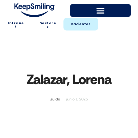
Intrane
Doctore
Pacientes
t
s
Zalazar, Lorena
guido
junio 1, 2025