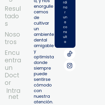
a, y nos
rdi
enorgulle
Resul
na
cemos
r
tado
de
un
s
a
cultivar
co
un
ns
Noso
ambiente
ult
dental
tros
a
amigable
y
Encu
optimista
entra
donde
un
siempre
puede
Doct
sentirse
or
cómodo
Intra
con
Net
nuestra
atención.