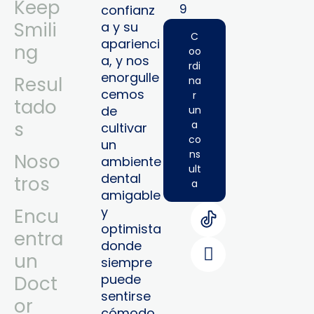
Keep
9‬
confianz
Smili
a y su
C
aparienci
ng
oo
a, y nos
rdi
enorgulle
Resul
na
cemos
r
tado
de
un
s
a
cultivar
co
un
ns
Noso
ambiente
ult
dental
tros
a
amigable
y
Encu
optimista
entra
donde
un
siempre
puede
Doct
sentirse
or
cómodo