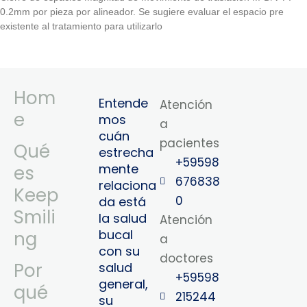
0.2mm por pieza por alineador. Se sugiere evaluar el espacio pre
existente al tratamiento para utilizarlo
Hom
Entende
Atención
e
mos
a
cuán
pacientes
Qué
estrecha
+59598
mente
es
676838
relaciona
Keep
0
da está
Smili
la salud
Atención
bucal
ng
a
con su
doctores
Por
salud
+59598
general,
qué
215244
su