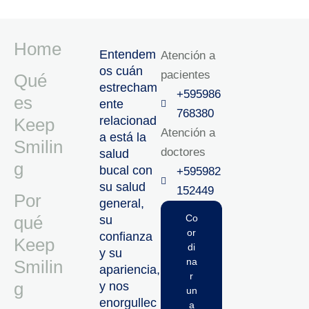
Home
Entendem
Atención a
os cuán
pacientes
Qué
estrecham
+595986
es
ente
768380
relacionad
Keep
Atención a
a está la
Smilin
doctores
salud
g
bucal con
+595982
su salud
152449‬
Por
general,
qué
Co
su
or
confianza
Keep
di
y su
na
Smilin
apariencia,
r
g
y nos
un
enorgullec
a