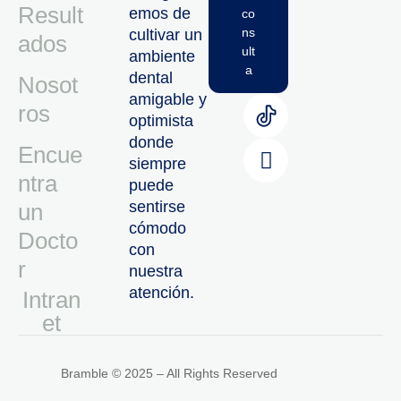
Result
emos de
co
ns
cultivar un
ados
ult
ambiente
a
dental
Nosot
amigable y
ros
optimista
donde
Encue
siempre
ntra
puede
sentirse
un
cómodo
Docto
con
r
nuestra
atención.
Intran
Et
Bramble © 2025 – All Rights Reserved