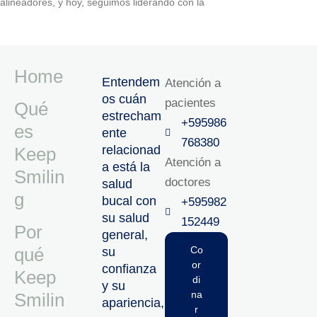
alineadores, y hoy, seguimos liderando con la
Home
Entendem
Atención a
os cuán
pacientes
Qué
estrecham
+595986
es
ente
768380
relacionad
Keep
Atención a
a está la
Smilin
doctores
salud
g
bucal con
+595982
su salud
152449‬
Por
general,
qué
Co
su
or
confianza
Keep
di
y su
na
Smilin
apariencia,
r