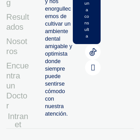
g
y nos
un
enorgullec
a
Result
emos de
co
ns
cultivar un
ados
ult
ambiente
a
dental
Nosot
amigable y
ros
optimista
donde
Encue
siempre
ntra
puede
sentirse
un
cómodo
Docto
con
r
nuestra
atención.
Intran
Et